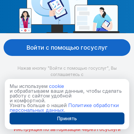
Войти с помощью госуслуг
Нажав кнопку "Войти с помощью госуслуг", Вы
соглашаетесь с
политикой обработки персональных данных
Мы используем
cookie
и
и обрабатываем ваши данные, чтобы сделать
работу с сайтом удобной
пользовательским соглашением.
и комфортной.
Узнать больше о нашей
Политике обработки
Что делать, если я не имею учётной записи портала
персональных данных
.
Государственных услуг?
Принять
Инструкция по авторизации через Госуслуги